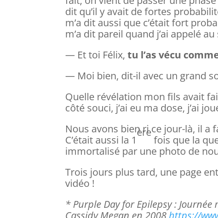
fait, on vient de passer une phase 
dit qu’il y avait de fortes probabili
m’a dit aussi que c’était fort proba
m’a dit pareil quand j’ai appelé au
— Et toi Félix,
tu l’as vécu comme
— Moi bien, dit-il avec un grand sou
Quelle révélation mon fils avait fa
côté souci, j’ai eu ma dose, j’ai j
Nous avons bien ri ce jour-là, il a 
ère
C’était aussi la 1
fois que la que
immortalisé par une photo de nous 
Trois jours plus tard, une page en
vidéo !
* Purple Day for Epilepsy : Journée
Cassidy Megan en 2008
https://ww