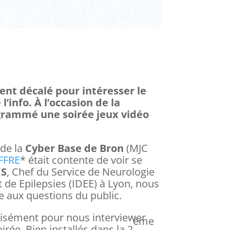
ment décalé pour intéresser le
’info. À l’occasion de la
grammé une soirée jeux vidéo
 de la
Cyber Base de Bron
(MJC
FFRE
* était contente de voir se
MS
, Chef du Service de Neurologie
ut de Epilepsies (IDEE) à Lyon, nous
re aux questions du public.
écisément pour nous interviewer
ème
rée. Bien installés dans la 2