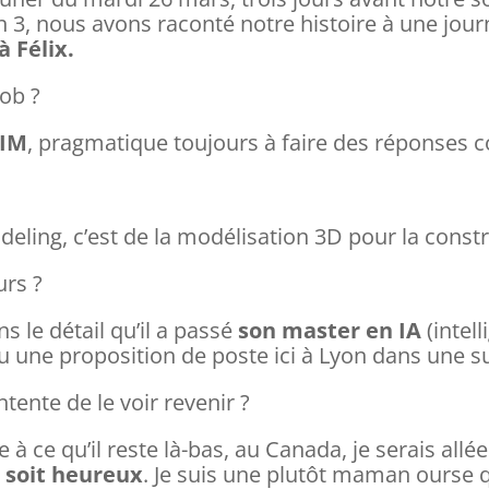
on 3, nous avons raconté notre histoire à une journ
 Félix.
job ?
BIM
, pragmatique toujours à faire des réponses c
deling, c’est de la modélisation 3D pour la const
urs ?
ns le détail qu’il a passé
son master en IA
(intel
a eu une proposition de poste ici à Lyon dans une s
ente de le voir revenir ?
 ce qu’il reste là-bas, au Canada, je serais allée 
l soit heureux
. Je suis une plutôt maman ourse