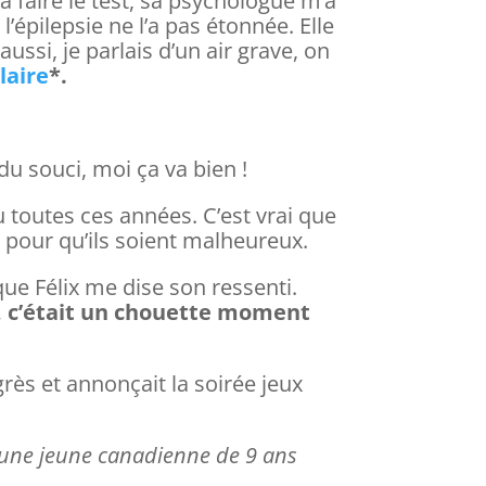
va faire le test, sa psychologue m’a
e l’épilepsie ne l’a pas étonnée. Elle
aussi, je parlais d’un air grave, on
laire
*.
 du souci, moi ça va bien !
cu toutes ces années. C’est vrai que
s pour qu’ils soient malheureux.
 que Félix me dise son ressenti.
i, c’était un chouette moment
grès et annonçait la soirée jeux
ar une jeune canadienne de 9 ans