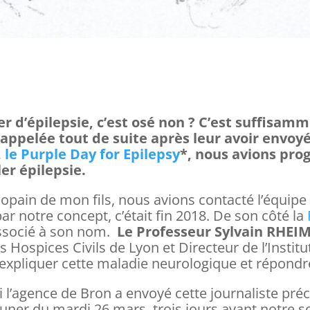
r d’épilepsie, c’est osé non ? C’est suffisam
appelée tout de suite après leur avoir envoyé l
,
le Purple Day for Epilepsy
*, nous avions pro
er épilepsie.
copain de mon fils, nous avions contacté l’équipe
 notre concept, c’était fin 2018. De son côté la
ssocié à son nom.
Le Professeur Sylvain RHEI
s Hospices Civils de Lyon et Directeur de l’Instit
nir expliquer cette maladie neurologique et répond
si l’agence de Bron a envoyé cette journaliste pr
uner du mardi 26 mars, trois jours avant notre soi