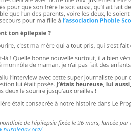
très délicate avec notre fille Alix, justement elle 
tés pour que son frère le soit aussi, qu’il ait fait d
ble que l’un des parents, voire les deux, le soient 
 secours pour ma fille à
l’association Phobie Sco
nt ton épilepsie ?
rire, c’est ma mère qui a tout pris, qui s’est fait
it-là ! Quelle bonne nouvelle surtout, il a bien vé
oué mon rôle de maman, je n’ai pas fait des enfant
fallu l’interview avec cette super journaliste pour
stion lui était posée.
J’étais heureuse, lui auss
deux le sourire jusqu’aux oreilles !
tière était consacrée à notre histoire dans Le Pro
 mondiale de l’épilepsie fixée le 26 mars, lancée p
w.purpleday.org/