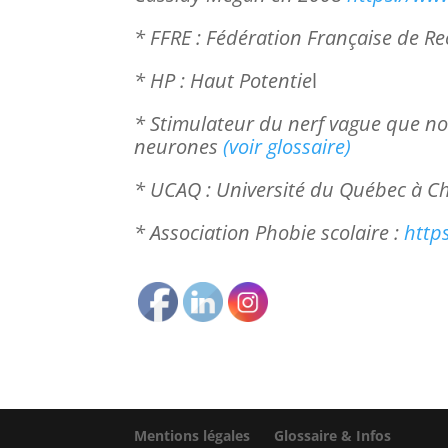
* FFRE : Fédération Française de Re
* HP : Haut Potentie
l
* Stimulateur du nerf vague que nou
neurones
(voir glossaire)
* UCAQ : Université du Québec à C
* Association Phobie scolaire :
http
Mentions légales
Glossaire & Infos