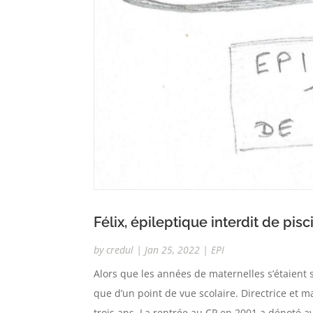
Félix, épileptique interdit de pisci
by
credul
|
Jan 25, 2022
|
EPI
Alors que les années de maternelles s’étaient 
que d’un point de vue scolaire. Directrice et 
trois ans. La rentrée au CP en 2001 a dénoté av