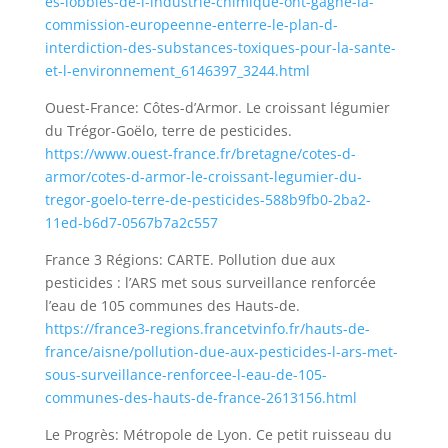
es-lobbies-de-l-industrie-chimique-ont-gagne-la-
commission-europeenne-enterre-le-plan-d-
interdiction-des-substances-toxiques-pour-la-sante-
et-l-environnement_6146397_3244.html
Ouest-France: Côtes-d’Armor. Le croissant légumier
du Trégor-Goëlo, terre de pesticides.
https://www.ouest-france.fr/bretagne/cotes-d-
armor/cotes-d-armor-le-croissant-legumier-du-
tregor-goelo-terre-de-pesticides-588b9fb0-2ba2-
11ed-b6d7-0567b7a2c557
France 3 Régions: CARTE. Pollution due aux
pesticides : l’ARS met sous surveillance renforcée
l’eau de 105 communes des Hauts-de.
https://france3-regions.francetvinfo.fr/hauts-de-
france/aisne/pollution-due-aux-pesticides-l-ars-met-
sous-surveillance-renforcee-l-eau-de-105-
communes-des-hauts-de-france-2613156.html
Le Progrès: Métropole de Lyon. Ce petit ruisseau du