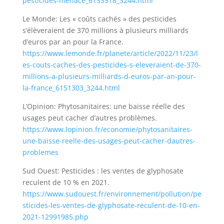
pesticides-menace_6153518_3244.html
Le Monde: Les « coûts cachés » des pesticides
s’élèveraient de 370 millions à plusieurs milliards
d’euros par an pour la France.
https://www.lemonde.fr/planete/article/2022/11/23/l
es-couts-caches-des-pesticides-s-eleveraient-de-370-
millions-a-plusieurs-milliards-d-euros-par-an-pour-
la-france_6151303_3244.html
L’Opinion: Phytosanitaires: une baisse réelle des
usages peut cacher d’autres problèmes.
https://www.lopinion.fr/economie/phytosanitaires-
une-baisse-reelle-des-usages-peut-cacher-dautres-
problemes
Sud Ouest: Pesticides : les ventes de glyphosate
reculent de 10 % en 2021.
https://www.sudouest.fr/environnement/pollution/pe
sticides-les-ventes-de-glyphosate-reculent-de-10-en-
2021-12991985.php