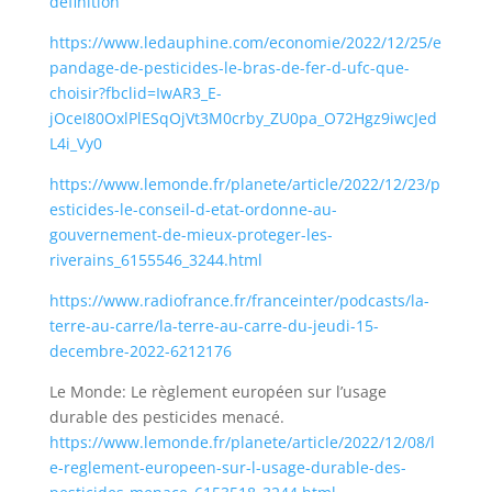
definition
https://www.ledauphine.com/economie/2022/12/25/e
pandage-de-pesticides-le-bras-de-fer-d-ufc-que-
choisir?fbclid=IwAR3_E-
jOceI80OxlPlESqOjVt3M0crby_ZU0pa_O72Hgz9iwcJed
L4i_Vy0
https://www.lemonde.fr/planete/article/2022/12/23/p
esticides-le-conseil-d-etat-ordonne-au-
gouvernement-de-mieux-proteger-les-
riverains_6155546_3244.html
https://www.radiofrance.fr/franceinter/podcasts/la-
terre-au-carre/la-terre-au-carre-du-jeudi-15-
decembre-2022-6212176
Le Monde: Le règlement européen sur l’usage
durable des pesticides menacé.
https://www.lemonde.fr/planete/article/2022/12/08/l
e-reglement-europeen-sur-l-usage-durable-des-